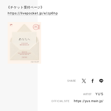
《チケット受付ページ》
https://livepocket.jp/e/zp6hp
Twitter
Facebook
LINE
SHARE
YU’S
ARTIST
https://yus.main.jp/
OFFICIAL SITE