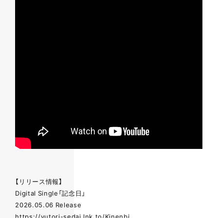
【リリース情報】
Digital Single「記念日」
2026.05.06 Release
https://yutori-sedai.lnk.to/Kinenbi